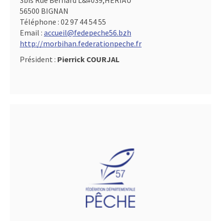
3bis Rue Bernard L&#039,HERIAU
56500 BIGNAN
Téléphone :
02 97 44 54 55
Email :
accueil@fedepeche56.bzh
http://morbihan.federationpeche.fr
Président :
Pierrick COURJAL