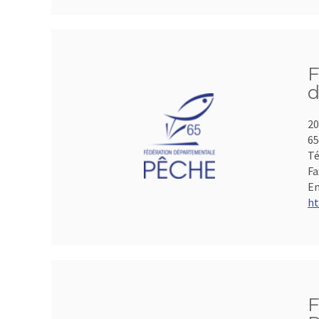
F
d
20
65
Té
Fa
Em
ht
F