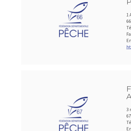
P
1 
66
Té
Fa
Em
ht
F
A
3 
6
Té
Em