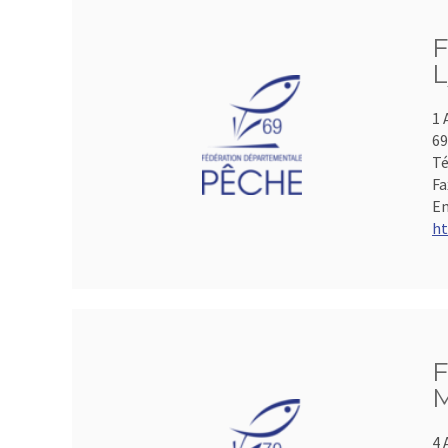
F
L
1 
69
Té
Fa
Em
ht
F
M
4 