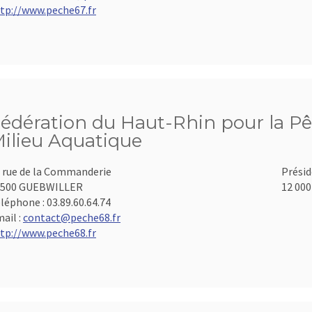
tp://www.peche67.fr
édération du Haut-Rhin pour la Pê
ilieu Aquatique
 rue de la Commanderie
Présid
8500 GUEBWILLER
12 000
léphone :
03.89.60.64.74
ail :
contact@peche68.fr
tp://www.peche68.fr