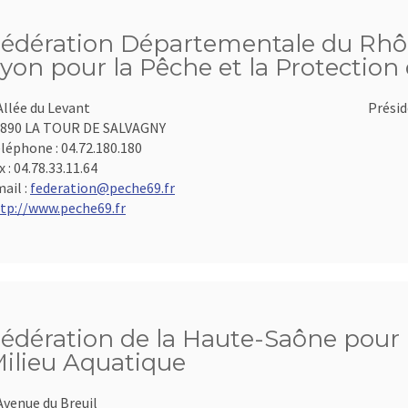
édération Départementale du Rhôn
yon pour la Pêche et la Protection
Allée du Levant
Présid
890 LA TOUR DE SALVAGNY
léphone :
04.72.180.180
x :
04.78.33.11.64
ail :
federation@peche69.fr
tp://www.peche69.fr
édération de la Haute-Saône pour l
ilieu Aquatique
Avenue du Breuil