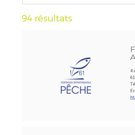
94 résultats
F
A
4 
61
Té
Em
ht