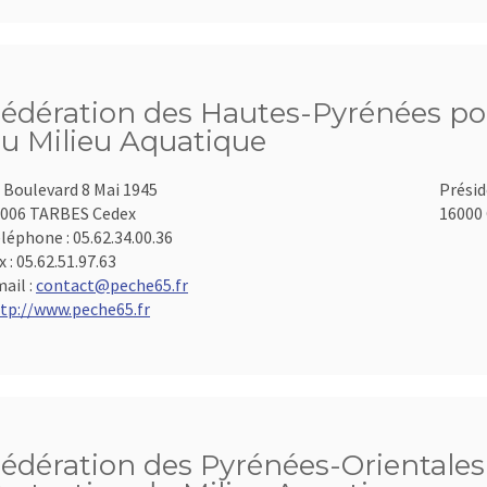
édération des Hautes-Pyrénées pou
u Milieu Aquatique
 Boulevard 8 Mai 1945
Présid
006 TARBES Cedex
16000 
léphone :
05.62.34.00.36
x :
05.62.51.97.63
ail :
contact@peche65.fr
tp://www.peche65.fr
édération des Pyrénées-Orientales 