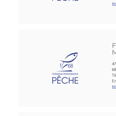
ht
F
M
47
6
Té
Em
ht