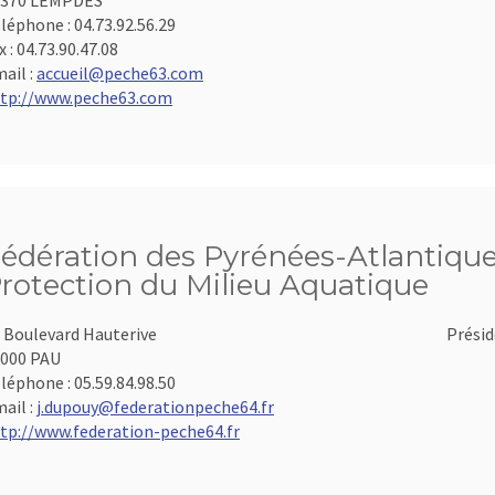
3370 LEMPDES
léphone :
04.73.92.56.29
x :
04.73.90.47.08
ail :
accueil@peche63.com
tp://www.peche63.com
édération des Pyrénées-Atlantiques
rotection du Milieu Aquatique
 Boulevard Hauterive
Présid
000 PAU
léphone :
05.59.84.98.50
ail :
j.dupouy@federationpeche64.fr
tp://www.federation-peche64.fr