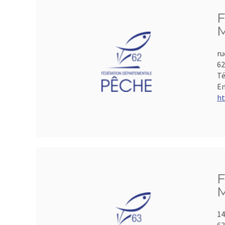
F
M
ru
6
Té
Em
ht
F
M
14