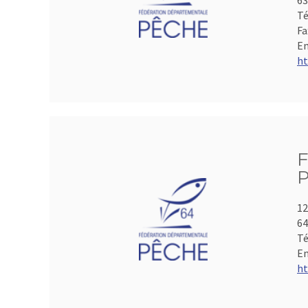
6
Té
Fa
Em
ht
F
P
12
64
Té
Em
ht