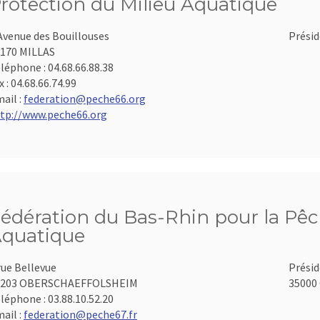
rotection du Milieu Aquatique
Avenue des Bouillouses
Présid
170 MILLAS
léphone :
04.68.66.88.38
x :
04.68.66.74.99
ail :
federation@peche66.org
tp://www.peche66.org
édération du Bas-Rhin pour la Pêch
quatique
rue Bellevue
Présid
7203 OBERSCHAEFFOLSHEIM
35000 
léphone :
03.88.10.52.20
ail :
federation@peche67.fr