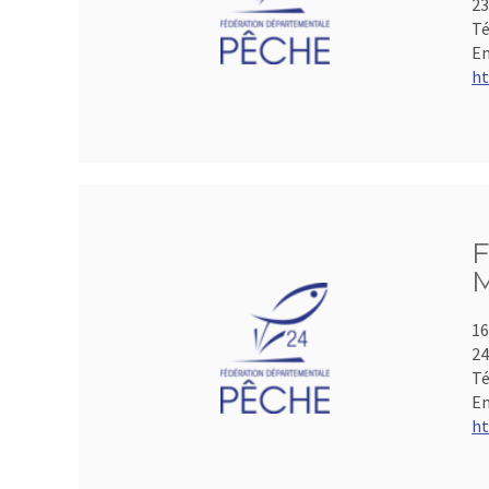
2
Té
Em
ht
F
M
16
2
Té
Em
ht