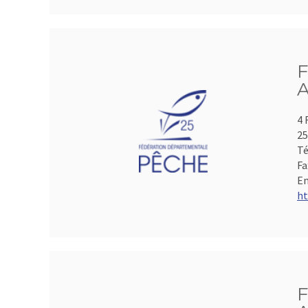
F
A
4 
2
Té
Fa
Em
ht
F