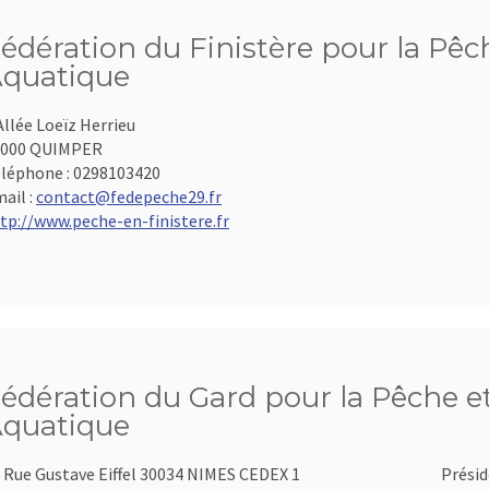
édération du Finistère pour la Pêch
quatique
Allée Loeïz Herrieu
9000 QUIMPER
léphone :
0298103420
ail :
contact@fedepeche29.fr
tp://www.peche-en-finistere.fr
édération du Gard pour la Pêche et
quatique
 Rue Gustave Eiffel 30034 NIMES CEDEX 1
Présid