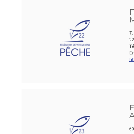
F
M
7,
2
Té
Em
ht
F
A
60