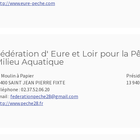
tp://www.eure-peche.com
édération d' Eure et Loir pour la P
ilieu Aquatique
 Moulin à Papier
Présid
400 SAINT JEAN PIERRE FIXTE
13 940
léphone :
02.37.52.06.20
ail :
federationpeche28@gmail.com
tp://www.peche28.fr