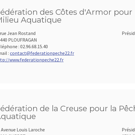
édération des Côtes d'Armor pour l
ilieu Aquatique
 rue Jean Rostand
Présid
2440 PLOUFRAGAN
léphone :
02.96.68.15.40
ail :
contact@federationpeche22.fr
tp://www.federationpeche22.fr
édération de la Creuse pour la Pêch
quatique
 Avenue Louis Laroche
Présid