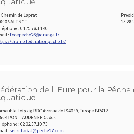
quatique
 Chemin de Laprat
Présid
6000 VALENCE
15 283
léphone :
04.75.78.14.40
ail :
fedepeche26@orange.fr
tps://drome.federationpeche.fr/
édération de l' Eure pour la Pêche 
quatique
meuble Leipzig RDC Avenue de l&#039,Europe BP412
7504 PONT-AUDEMER Cedex
léphone :
02.32.57.10.73
ail :
secretariat@peche27.com