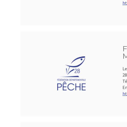
ht
F
M
Le
28
Té
Em
ht