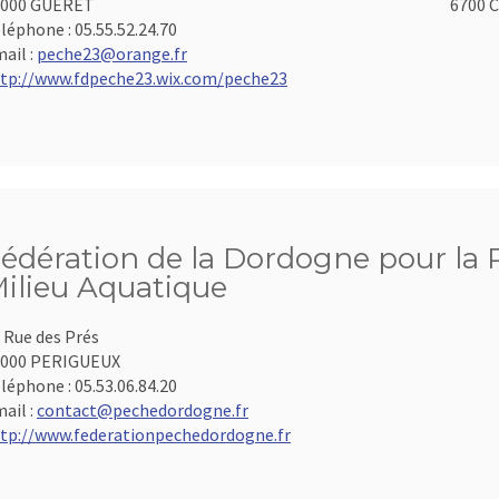
3000 GUERET
6700 C
léphone :
05.55.52.24.70
ail :
peche23@orange.fr
tp://www.fdpeche23.wix.com/peche23
édération de la Dordogne pour la P
ilieu Aquatique
 Rue des Prés
4000 PERIGUEUX
léphone :
05.53.06.84.20
ail :
contact@pechedordogne.fr
tp://www.federationpechedordogne.fr