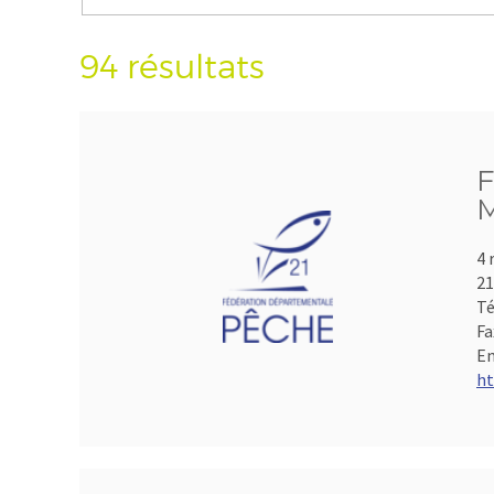
94 résultats
F
M
4 
21
Té
Fa
Em
ht