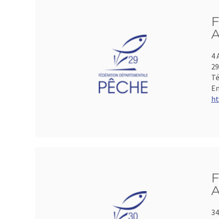
F
A
4 
2
Té
Em
ht
F
A
34