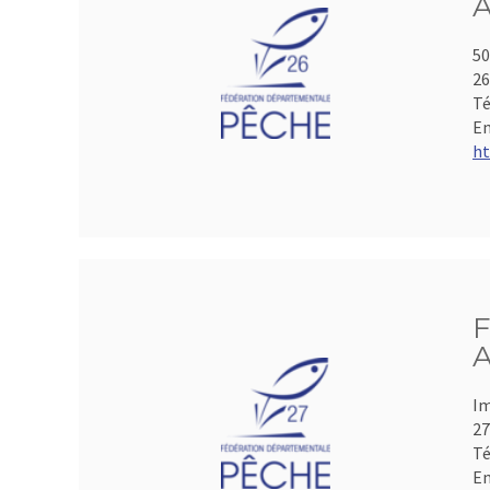
A
50
2
Té
Em
ht
F
A
Im
2
Té
Em