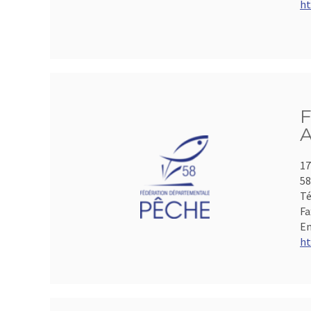
ht
F
A
17
5
Té
Fa
Em
ht