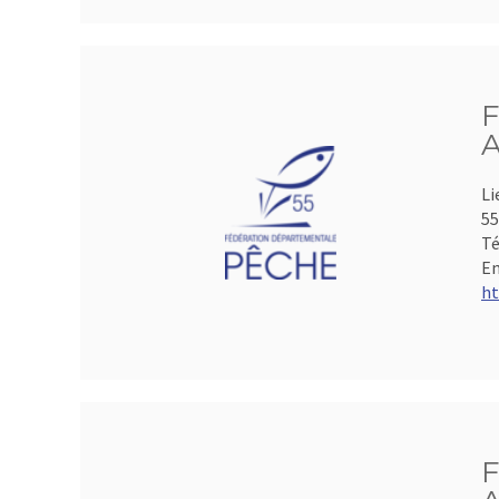
F
A
Li
5
Té
Em
ht
F