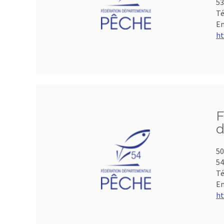
53
Té
Em
ht
F
d
50
5
Té
Em
ht