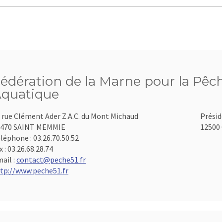
édération de la Marne pour la Pêch
quatique
 rue Clément Ader Z.A.C. du Mont Michaud
Présid
1470 SAINT MEMMIE
12500 
léphone :
03.26.70.50.52
x :
03.26.68.28.74
ail :
contact@peche51.fr
tp://www.peche51.fr