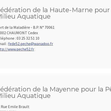
édération de la Haute-Marne pour l
ilieu Aquatique
rt de la Maladière - B.P. N° 70061
2002 CHAUMONT Cedex
léphone :
03 25 32 51 10
ail :
fede52.peche@wanadoo.fr
tp://www.peche52.fr
édération de la Mayenne pour la Pê
ilieu Aquatique
 Rue Emile Brault