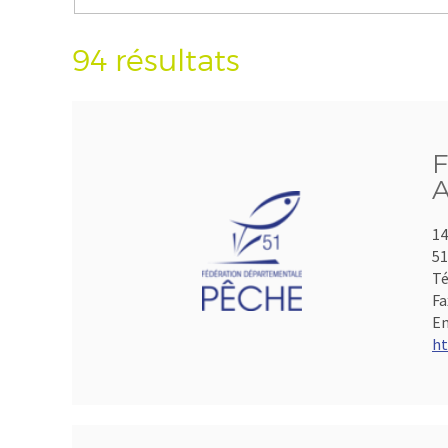
94 résultats
F
A
14
5
Té
Fa
Em
ht