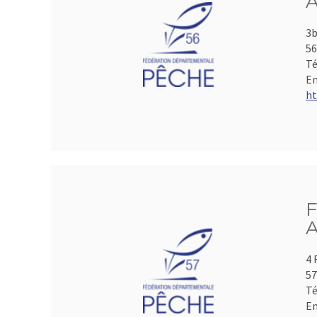
A
3b
5
Té
Em
ht
F
A
4 
5
Té
Em