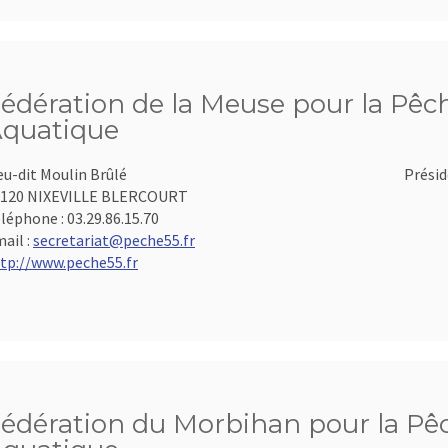
édération de la Meuse pour la Pêch
quatique
eu-dit Moulin Brûlé
Présid
5120 NIXEVILLE BLERCOURT
léphone :
03.29.86.15.70
ail :
secretariat@peche55.fr
tp://www.peche55.fr
édération du Morbihan pour la Pêch