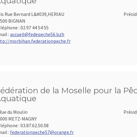
quatique
is Rue Bernard L&#039,HERIAU
Présid
6500 BIGNAN
léphone :
02 97 44 54 55
ail :
accueil@fedepeche56.bzh
tp://morbihan.federationpeche.fr
édération de la Moselle pour la Pêc
quatique
Rue du Moulin
Présid
7000 METZ-MAGNY
léphone :
03.87.62.50.08
ail :
federationpeche57@orange.fr