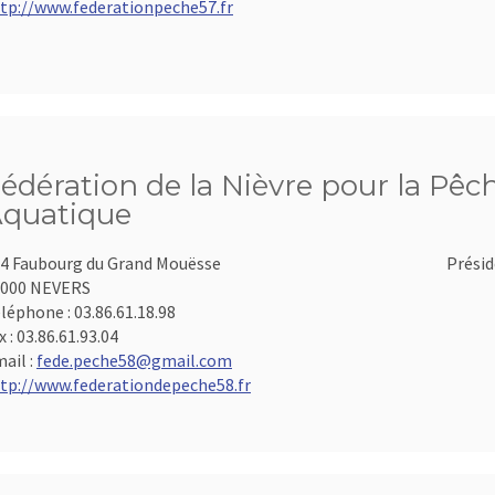
tp://www.federationpeche57.fr
édération de la Nièvre pour la Pêch
quatique
4 Faubourg du Grand Mouësse
Présid
8000 NEVERS
léphone :
03.86.61.18.98
x :
03.86.61.93.04
ail :
fede.peche58@gmail.com
tp://www.federationdepeche58.fr