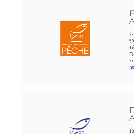
F
A
7-
59
Té
Fa
Em
ht
F
A
18