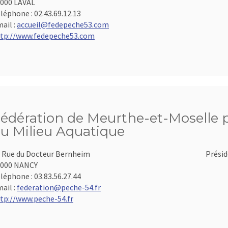
000 LAVAL
léphone :
02.43.69.12.13
ail :
accueil@fedepeche53.com
tp://www.fedepeche53.com
édération de Meurthe-et-Moselle po
u Milieu Aquatique
 Rue du Docteur Bernheim
Présid
4000 NANCY
léphone :
03.83.56.27.44
ail :
federation@peche-54.fr
tp://www.peche-54.fr