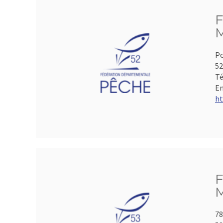
F
M
Po
5
Té
Em
ht
F
M
78