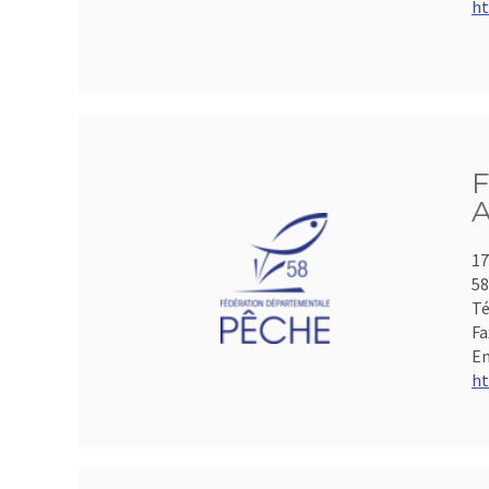
ht
F
A
17
5
Té
Fa
Em
ht