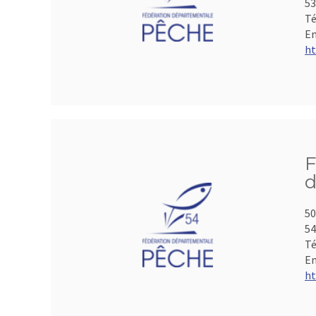
53
Té
Em
ht
F
d
50
5
Té
Em
ht