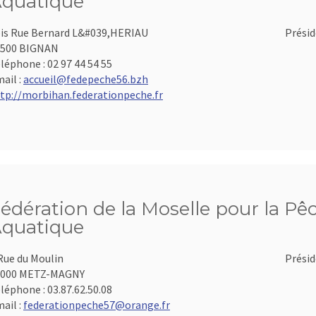
quatique
is Rue Bernard L&#039,HERIAU
Présid
6500 BIGNAN
léphone :
02 97 44 54 55
ail :
accueil@fedepeche56.bzh
tp://morbihan.federationpeche.fr
édération de la Moselle pour la Pêc
quatique
Rue du Moulin
Présid
7000 METZ-MAGNY
léphone :
03.87.62.50.08
ail :
federationpeche57@orange.fr