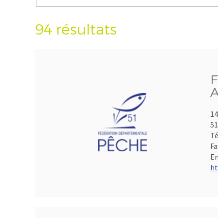
94 résultats
F
A
14
5
Té
Fa
Em
ht