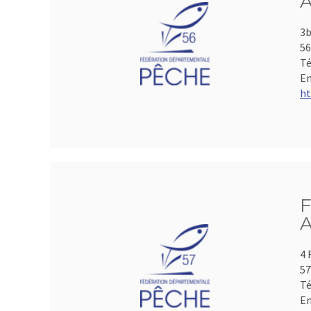
A
3b
5
Té
Em
ht
F
A
4 
5
Té
Em