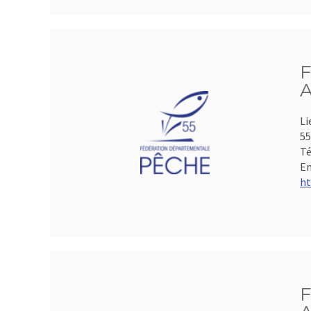
F
A
Li
5
Té
Em
ht
F