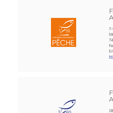
F
A
7-
59
Té
Fa
Em
ht
F
A
18