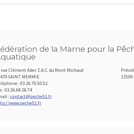
édération de la Marne pour la Pêch
quatique
 rue Clément Ader Z.A.C. du Mont Michaud
Présid
1470 SAINT MEMMIE
12500 
léphone :
03.26.70.50.52
x :
03.26.68.28.74
ail :
contact@peche51.fr
tp://www.peche51.fr