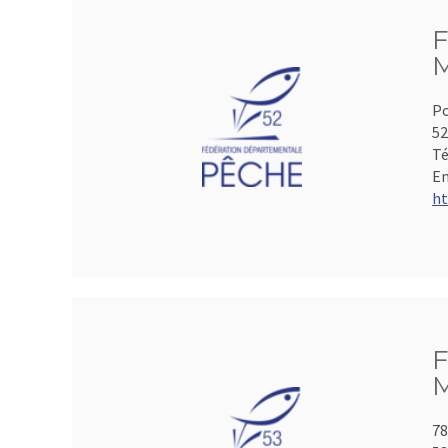
F
M
Po
5
Té
Em
ht
F
M
78