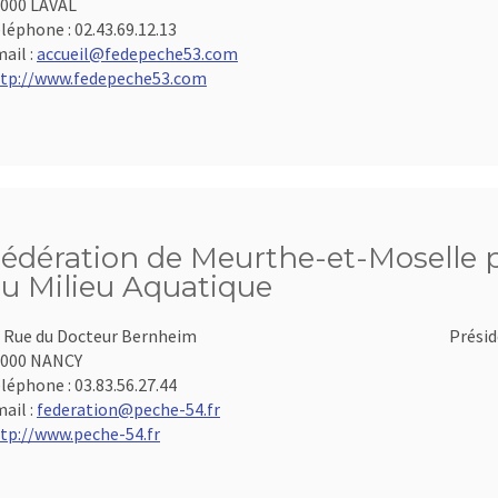
000 LAVAL
léphone :
02.43.69.12.13
ail :
accueil@fedepeche53.com
tp://www.fedepeche53.com
édération de Meurthe-et-Moselle po
u Milieu Aquatique
 Rue du Docteur Bernheim
Présid
4000 NANCY
léphone :
03.83.56.27.44
ail :
federation@peche-54.fr
tp://www.peche-54.fr