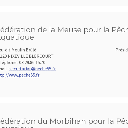
édération de la Meuse pour la Pêch
quatique
eu-dit Moulin Brûlé
Présid
5120 NIXEVILLE BLERCOURT
léphone :
03.29.86.15.70
ail :
secretariat@peche55.fr
tp://www.peche55.fr
édération du Morbihan pour la Pêch