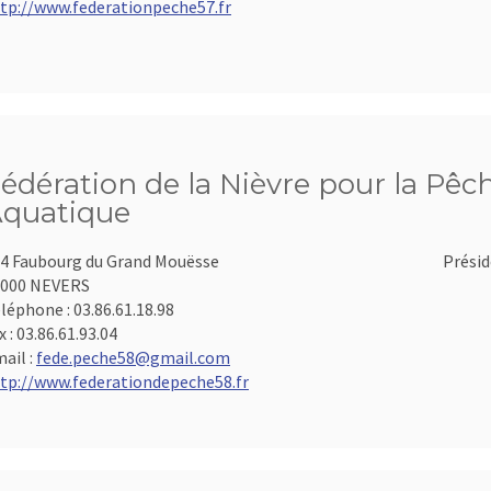
tp://www.federationpeche57.fr
édération de la Nièvre pour la Pêch
quatique
4 Faubourg du Grand Mouësse
Présid
8000 NEVERS
léphone :
03.86.61.18.98
x :
03.86.61.93.04
ail :
fede.peche58@gmail.com
tp://www.federationdepeche58.fr