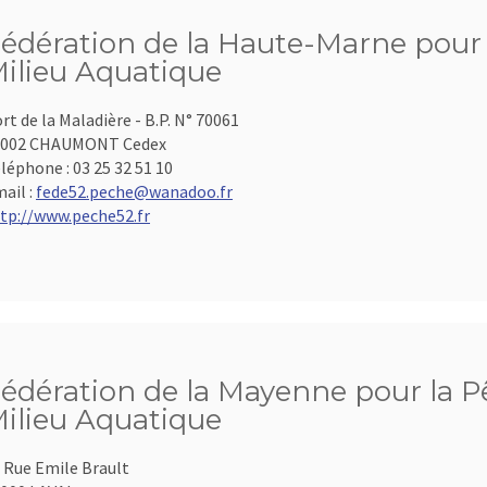
édération de la Haute-Marne pour l
ilieu Aquatique
rt de la Maladière - B.P. N° 70061
2002 CHAUMONT Cedex
léphone :
03 25 32 51 10
ail :
fede52.peche@wanadoo.fr
tp://www.peche52.fr
édération de la Mayenne pour la Pê
ilieu Aquatique
 Rue Emile Brault