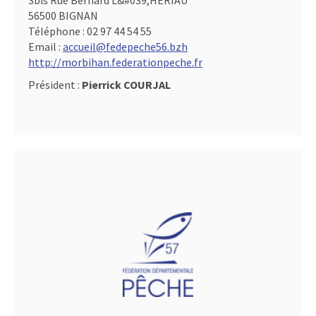
3bis Rue Bernard L&#039,HERIAU
56500 BIGNAN
Téléphone :
02 97 44 54 55
Email :
accueil@fedepeche56.bzh
http://morbihan.federationpeche.fr
Président :
Pierrick COURJAL