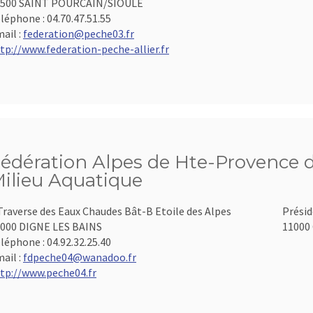
3500 SAINT POURCAIN/SIOULE
léphone :
04.70.47.51.55
ail :
federation@peche03.fr
tp://www.federation-peche-allier.fr
édération Alpes de Hte-Provence d
ilieu Aquatique
Traverse des Eaux Chaudes Bât-B Etoile des Alpes
Présid
000 DIGNE LES BAINS
11000 
léphone :
04.92.32.25.40
ail :
fdpeche04@wanadoo.fr
tp://www.peche04.fr