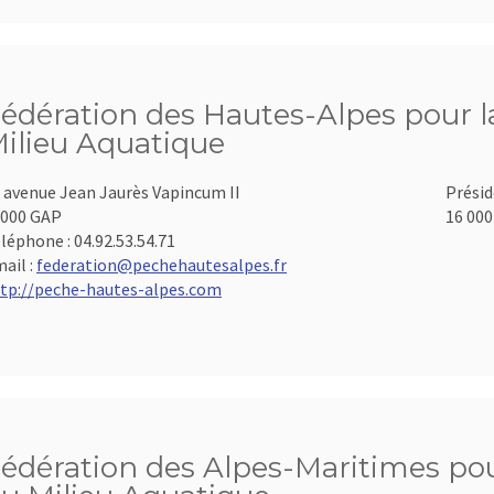
édération des Hautes-Alpes pour la
ilieu Aquatique
 avenue Jean Jaurès Vapincum II
Présid
000 GAP
16 000
léphone :
04.92.53.54.71
ail :
federation@pechehautesalpes.fr
tp://peche-hautes-alpes.com
édération des Alpes-Maritimes pour