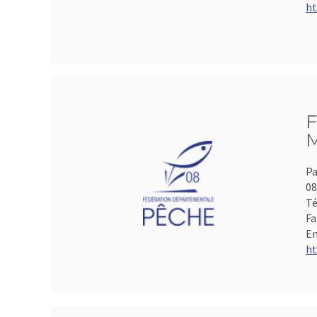
ht
F
M
Pa
0
Té
Fa
Em
ht