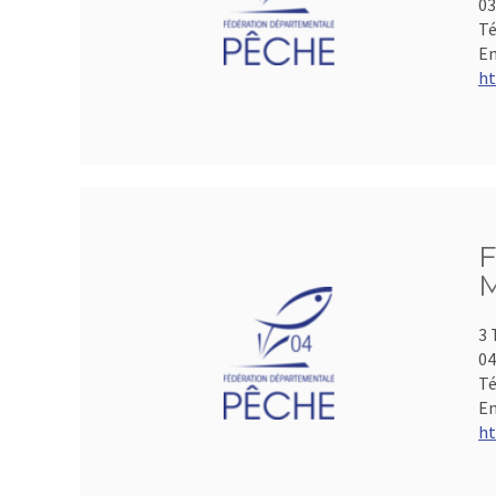
0
Té
Em
ht
F
M
3 
04
Té
Em
ht