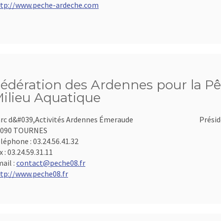
tp://www.peche-ardeche.com
édération des Ardennes pour la Pê
ilieu Aquatique
rc d&#039,Activités Ardennes Émeraude
Présid
8090 TOURNES
léphone :
03.24.56.41.32
x :
03.24.59.31.11
ail :
contact@peche08.fr
tp://www.peche08.fr