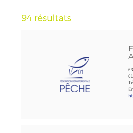
94 résultats
F
A
63
01
Té
Em
ht