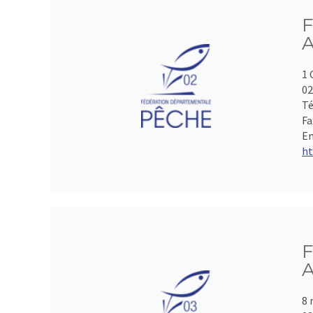
F
A
1 
0
Té
Fa
Em
ht
F
A
8 