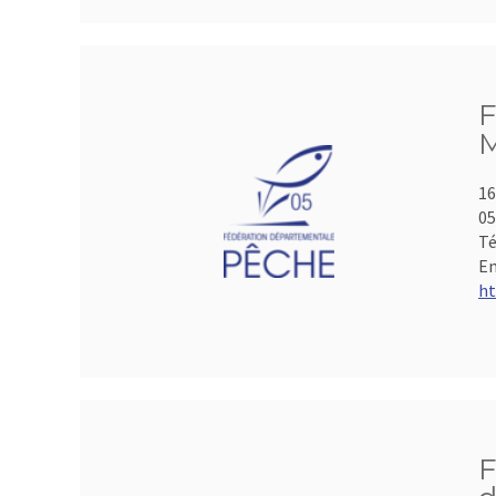
F
M
16
05
Té
Em
ht
F