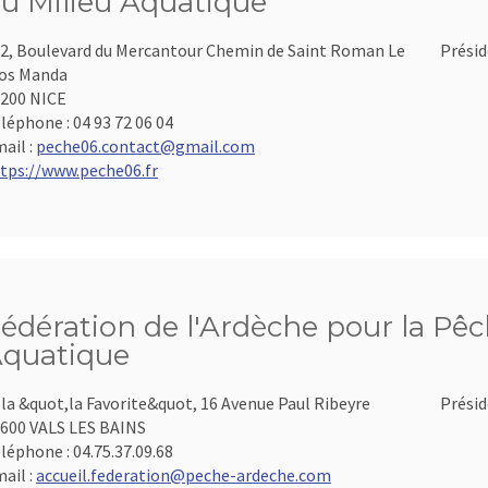
u Milieu Aquatique
2, Boulevard du Mercantour Chemin de Saint Roman Le
Présid
os Manda
200 NICE
léphone :
04 93 72 06 04
ail :
peche06.contact@gmail.com
tps://www.peche06.fr
édération de l'Ardèche pour la Pêch
quatique
lla &quot,la Favorite&quot, 16 Avenue Paul Ribeyre
Présid
600 VALS LES BAINS
léphone :
04.75.37.09.68
ail :
accueil.federation@peche-ardeche.com