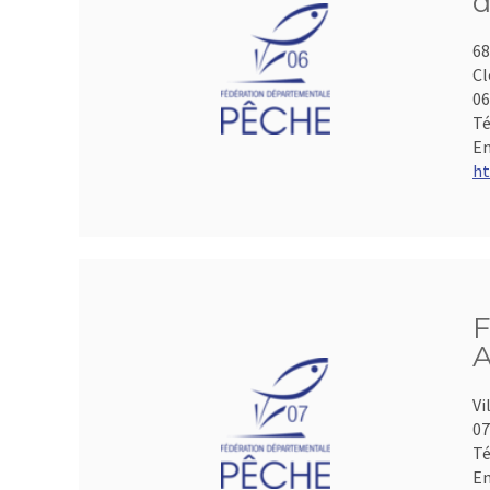
d
68
Cl
06
Té
Em
ht
F
A
Vi
07
Té
Em