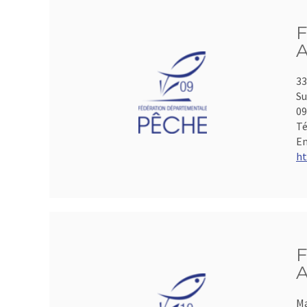
F
A
33
Su
0
Té
Em
ht
F
A
Ma